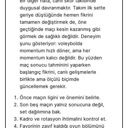
Bir diğer hata, canlı skor takibinde
duygusal davranmaktır. Takım ilk sette
geriye düştüğünde hemen fikrini
tamamen değiştirmek de, öne
geçtiğinde maçı kesin kazanmış gibi
görmek de sağlıklı değildir. Deneyim
şunu gösteriyor: voleybolda
momentum hızlı döner, ama her
momentum kalıcı değildir. Bu yüzden
maç sonucu tahminini yaparken
başlangıç fikrini, canlı gelişmelerle
birlikte ama ölçülü biçimde
güncellemek gerekir.
Önce maçın ligini ve önemini belirle.
Son beş maçın yalnız sonucuna değil,
set dağılımına bak.
Kadro ve rotasyon ihtimalini kontrol et.
Favorinin zayıf kaldığı oyun bölümünü