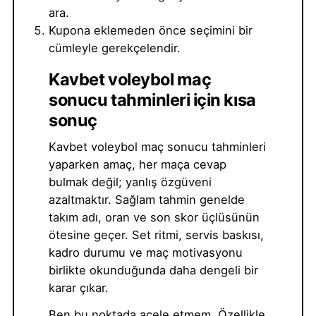
ara.
Kupona eklemeden önce seçimini bir
cümleyle gerekçelendir.
Kavbet voleybol maç
sonucu tahminleri için kısa
sonuç
Kavbet voleybol maç sonucu tahminleri
yaparken amaç, her maça cevap
bulmak değil; yanlış özgüveni
azaltmaktır. Sağlam tahmin genelde
takım adı, oran ve son skor üçlüsünün
ötesine geçer. Set ritmi, servis baskısı,
kadro durumu ve maç motivasyonu
birlikte okunduğunda daha dengeli bir
karar çıkar.
Ben bu noktada acele etmem. Özellikle