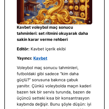
Kavbet voleybol maç sonucu
tahminleri: set ritmini okuyarak daha
sakin karar verme rehberi
Editör:
Kavbet içerik ekibi
Yayıncı:
Kavbet
Voleybol maç sonucu tahminleri,
futboldaki gibi sadece “kim daha
güçlü?” sorusuna bakınca çabuk
yanıltır. Çünkü voleybolda maçın kaderi
bazen tek bir servis turunda, bazen de
üçüncü setteki kısa bir konsantrasyon
kaybında değişir. Bunu şöyle düşün: iyi