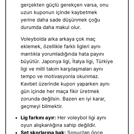
gerçekten güçlü gerekçen varsa, onu
uzun kuponun içinde kaybetmek
yerine daha sade düşünmek çoğu
durumda daha makul olur.
Voleybolda arka arkaya çok maç
eklemek, özellikle farklı ligleri aynı
mantıkla yorumladığında hata payını
büyütür. Japonya ligi, İtalya ligi, Türkiye
ligi ve milli takım karşılaşmaları aynı
tempo ve motivasyonla okunmaz.
Kavbet üzerinde kupon yaparken aynı
gün içinde her maça fikir üretmek
zorunda değilsin. Bazen en iyi karar,
geçmeyi bilmektir.
Lig farkını ayır:
Her voleybol ligi aynı
oyun alışkanlığına sahip değildir.
Set skorlarına bak:
Sonuçtan önce