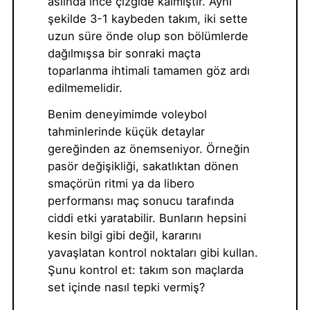
aslında ince çizgide kalmıştır. Aynı
şekilde 3-1 kaybeden takım, iki sette
uzun süre önde olup son bölümlerde
dağılmışsa bir sonraki maçta
toparlanma ihtimali tamamen göz ardı
edilmemelidir.
Benim deneyimimde voleybol
tahminlerinde küçük detaylar
gereğinden az önemseniyor. Örneğin
pasör değişikliği, sakatlıktan dönen
smaçörün ritmi ya da libero
performansı maç sonucu tarafında
ciddi etki yaratabilir. Bunların hepsini
kesin bilgi gibi değil, kararını
yavaşlatan kontrol noktaları gibi kullan.
Şunu kontrol et: takım son maçlarda
set içinde nasıl tepki vermiş?