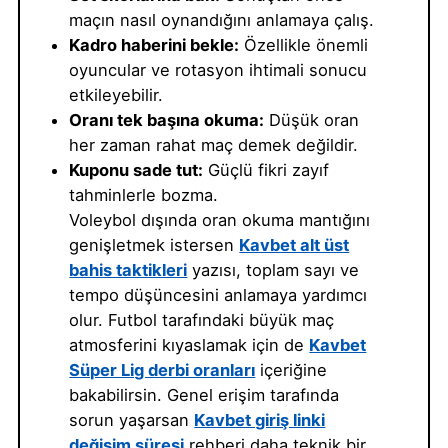
maçın nasıl oynandığını anlamaya çalış.
Kadro haberini bekle:
Özellikle önemli
oyuncular ve rotasyon ihtimali sonucu
etkileyebilir.
Oranı tek başına okuma:
Düşük oran
her zaman rahat maç demek değildir.
Kuponu sade tut:
Güçlü fikri zayıf
tahminlerle bozma.
Voleybol dışında oran okuma mantığını
genişletmek istersen
Kavbet alt üst
bahis taktikleri
yazısı, toplam sayı ve
tempo düşüncesini anlamaya yardımcı
olur. Futbol tarafındaki büyük maç
atmosferini kıyaslamak için de
Kavbet
Süper Lig derbi oranları
içeriğine
bakabilirsin. Genel erişim tarafında
sorun yaşarsan
Kavbet giriş linki
değişim süresi
rehberi daha teknik bir