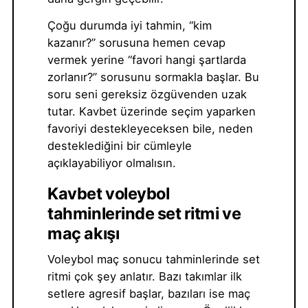
Çoğu durumda iyi tahmin, “kim
kazanır?” sorusuna hemen cevap
vermek yerine “favori hangi şartlarda
zorlanır?” sorusunu sormakla başlar. Bu
soru seni gereksiz özgüvenden uzak
tutar. Kavbet üzerinde seçim yaparken
favoriyi destekleyeceksen bile, neden
desteklediğini bir cümleyle
açıklayabiliyor olmalısın.
Kavbet voleybol
tahminlerinde set ritmi ve
maç akışı
Voleybol maç sonucu tahminlerinde set
ritmi çok şey anlatır. Bazı takımlar ilk
setlere agresif başlar, bazıları ise maç