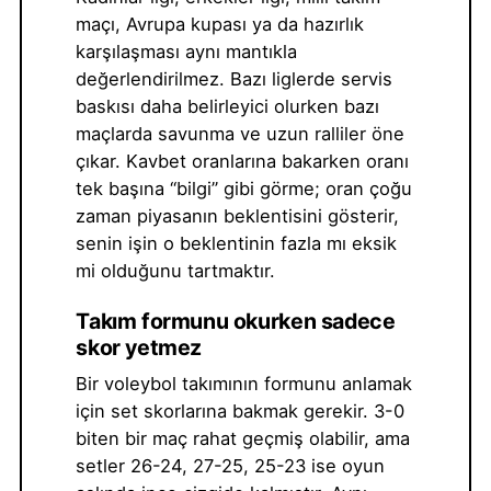
maçı, Avrupa kupası ya da hazırlık
karşılaşması aynı mantıkla
değerlendirilmez. Bazı liglerde servis
baskısı daha belirleyici olurken bazı
maçlarda savunma ve uzun ralliler öne
çıkar. Kavbet oranlarına bakarken oranı
tek başına “bilgi” gibi görme; oran çoğu
zaman piyasanın beklentisini gösterir,
senin işin o beklentinin fazla mı eksik
mi olduğunu tartmaktır.
Takım formunu okurken sadece
skor yetmez
Bir voleybol takımının formunu anlamak
için set skorlarına bakmak gerekir. 3-0
biten bir maç rahat geçmiş olabilir, ama
setler 26-24, 27-25, 25-23 ise oyun