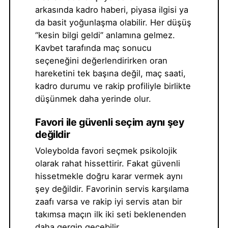
arkasında kadro haberi, piyasa ilgisi ya
da basit yoğunlaşma olabilir. Her düşüş
“kesin bilgi geldi” anlamına gelmez.
Kavbet tarafında maç sonucu
seçeneğini değerlendirirken oran
hareketini tek başına değil, maç saati,
kadro durumu ve rakip profiliyle birlikte
düşünmek daha yerinde olur.
Favori ile güvenli seçim aynı şey
değildir
Voleybolda favori seçmek psikolojik
olarak rahat hissettirir. Fakat güvenli
hissetmekle doğru karar vermek aynı
şey değildir. Favorinin servis karşılama
zaafı varsa ve rakip iyi servis atan bir
takımsa maçın ilk iki seti beklenenden
daha gergin geçebilir.