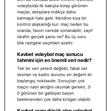
voleybolda ilk bakışta kolay görünen
maçlar, detaylara indikçe daha
karmaşık hale gelir. Kendine kısa bir
kontrol alışkanlığı kur: maç neden bu
oranda, favori nerede zorlanabilir, zayıf
tarafın gerçek şansı ne? Bu üç soru
bile rastgele seçimleri azaltır.
Kavbet voleybol maç sonucu
tahmini için en önemli veri nedir?
Tek bir veri yeterli değildir, fakat set
skorları ve kadro durumu en değerli iki
başlangıç noktasıdır. Sonuçtan çok
maçın nasıl aktığını okumak gerekir; 3-
0 görünen bir galibiyet bazen
beklenenden çok daha kırılgan olabilir.
Kavbet oranı düşük olan voleybol