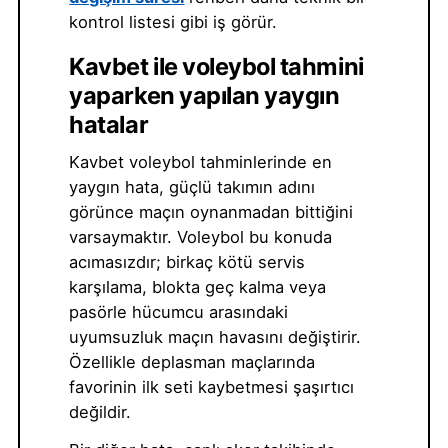
kontrol listesi gibi iş görür.
Kavbet ile voleybol tahmini
yaparken yapılan yaygın
hatalar
Kavbet voleybol tahminlerinde en
yaygın hata, güçlü takımın adını
görünce maçın oynanmadan bittiğini
varsaymaktır. Voleybol bu konuda
acımasızdır; birkaç kötü servis
karşılama, blokta geç kalma veya
pasörle hücumcu arasındaki
uyumsuzluk maçın havasını değiştirir.
Özellikle deplasman maçlarında
favorinin ilk seti kaybetmesi şaşırtıcı
değildir.