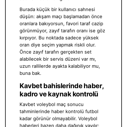
Burada küçük bir kullanıcı sahnesi
düşün: akşam maçı başlamadan önce
oranlara bakıyorsun, favori taraf cazip
görünmüyor, zayıf tarafın oranı ise göz
kırpıyor. Bu noktada sadece yüksek
oran diye seçim yapmak riskli olur.
Önce zayıf tarafın gerçekten set
alabilecek bir servis düzeni var mı,
uzun rallilerde ayakta kalabiliyor mu,
buna bak.
Kavbet bahislerinde haber,
kadro ve kaynak kontrolü
Kavbet voleybol maç sonucu
tahminlerinde haber kontrolü futbol
kadar görünür olmayabilir. Voleybol
haberleri bazen daha dağınık yayılır;