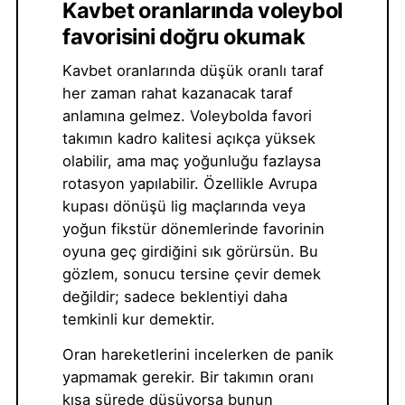
Kavbet oranlarında voleybol
favorisini doğru okumak
Kavbet oranlarında düşük oranlı taraf
her zaman rahat kazanacak taraf
anlamına gelmez. Voleybolda favori
takımın kadro kalitesi açıkça yüksek
olabilir, ama maç yoğunluğu fazlaysa
rotasyon yapılabilir. Özellikle Avrupa
kupası dönüşü lig maçlarında veya
yoğun fikstür dönemlerinde favorinin
oyuna geç girdiğini sık görürsün. Bu
gözlem, sonucu tersine çevir demek
değildir; sadece beklentiyi daha
temkinli kur demektir.
Oran hareketlerini incelerken de panik
yapmamak gerekir. Bir takımın oranı
kısa sürede düşüyorsa bunun