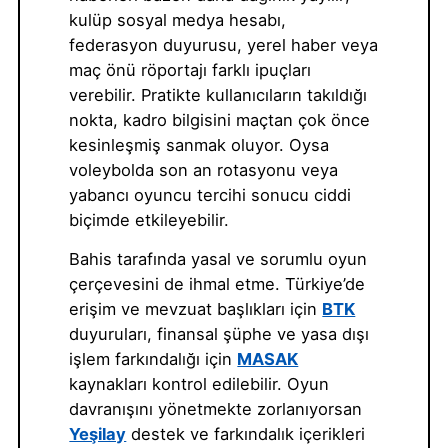
kulüp sosyal medya hesabı,
federasyon duyurusu, yerel haber veya
maç önü röportajı farklı ipuçları
verebilir. Pratikte kullanıcıların takıldığı
nokta, kadro bilgisini maçtan çok önce
kesinleşmiş sanmak oluyor. Oysa
voleybolda son an rotasyonu veya
yabancı oyuncu tercihi sonucu ciddi
biçimde etkileyebilir.
Bahis tarafında yasal ve sorumlu oyun
çerçevesini de ihmal etme. Türkiye’de
erişim ve mevzuat başlıkları için
BTK
duyuruları, finansal şüphe ve yasa dışı
işlem farkındalığı için
MASAK
kaynakları kontrol edilebilir. Oyun
davranışını yönetmekte zorlanıyorsan
Yeşilay
destek ve farkındalık içerikleri