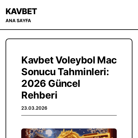
KAVBET
ANA SAYFA
Kavbet Voleybol Mac
Sonucu Tahminleri:
2026 Güncel
Rehberi
23.03.2026