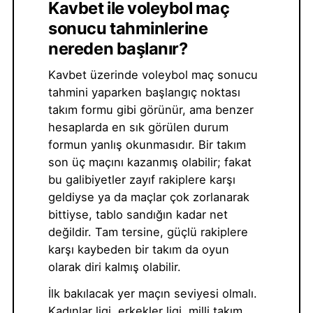
Kavbet ile voleybol maç
sonucu tahminlerine
nereden başlanır?
Kavbet üzerinde voleybol maç sonucu
tahmini yaparken başlangıç noktası
takım formu gibi görünür, ama benzer
hesaplarda en sık görülen durum
formun yanlış okunmasıdır. Bir takım
son üç maçını kazanmış olabilir; fakat
bu galibiyetler zayıf rakiplere karşı
geldiyse ya da maçlar çok zorlanarak
bittiyse, tablo sandığın kadar net
değildir. Tam tersine, güçlü rakiplere
karşı kaybeden bir takım da oyun
olarak diri kalmış olabilir.
İlk bakılacak yer maçın seviyesi olmalı.
Kadınlar ligi, erkekler ligi, milli takım