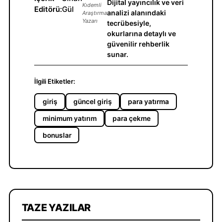
Dijital yayıncılık ve veri
Kıdemli
Editörü:
Gül
analizi alanındaki
Araştırma
Yazarı
tecrübesiyle,
okurlarına detaylı ve
güvenilir rehberlik
sunar.
İlgili Etiketler:
giriş
güncel giriş
para yatırma
minimum yatırım
para çekme
bonuslar
TAZE YAZILAR