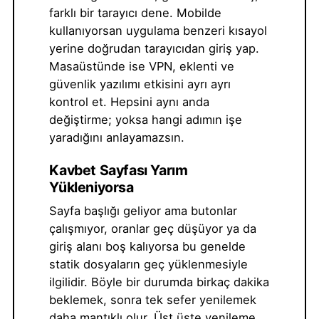
farklı bir tarayıcı dene. Mobilde
kullanıyorsan uygulama benzeri kısayol
yerine doğrudan tarayıcıdan giriş yap.
Masaüstünde ise VPN, eklenti ve
güvenlik yazılımı etkisini ayrı ayrı
kontrol et. Hepsini aynı anda
değiştirme; yoksa hangi adımın işe
yaradığını anlayamazsın.
Kavbet Sayfası Yarım
Yükleniyorsa
Sayfa başlığı geliyor ama butonlar
çalışmıyor, oranlar geç düşüyor ya da
giriş alanı boş kalıyorsa bu genelde
statik dosyaların geç yüklenmesiyle
ilgilidir. Böyle bir durumda birkaç dakika
beklemek, sonra tek sefer yenilemek
daha mantıklı olur. Üst üste yenileme