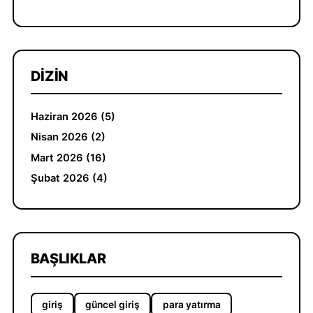
DIZIN
Haziran 2026 (5)
Nisan 2026 (2)
Mart 2026 (16)
Şubat 2026 (4)
BAŞLIKLAR
giriş
güncel giriş
para yatırma