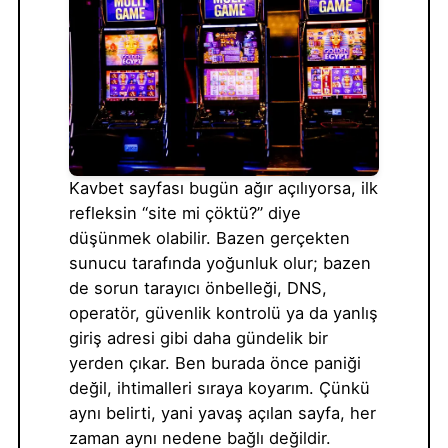
Kavbet sayfası bugün ağır açılıyorsa, ilk
refleksin “site mi çöktü?” diye
düşünmek olabilir. Bazen gerçekten
sunucu tarafında yoğunluk olur; bazen
de sorun tarayıcı önbelleği, DNS,
operatör, güvenlik kontrolü ya da yanlış
giriş adresi gibi daha gündelik bir
yerden çıkar. Ben burada önce paniği
değil, ihtimalleri sıraya koyarım. Çünkü
aynı belirti, yani yavaş açılan sayfa, her
zaman aynı nedene bağlı değildir.