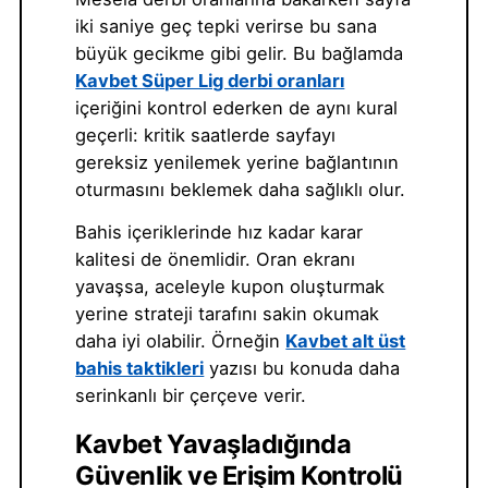
iki saniye geç tepki verirse bu sana
büyük gecikme gibi gelir. Bu bağlamda
Kavbet Süper Lig derbi oranları
içeriğini kontrol ederken de aynı kural
geçerli: kritik saatlerde sayfayı
gereksiz yenilemek yerine bağlantının
oturmasını beklemek daha sağlıklı olur.
Bahis içeriklerinde hız kadar karar
kalitesi de önemlidir. Oran ekranı
yavaşsa, aceleyle kupon oluşturmak
yerine strateji tarafını sakin okumak
daha iyi olabilir. Örneğin
Kavbet alt üst
bahis taktikleri
yazısı bu konuda daha
serinkanlı bir çerçeve verir.
Kavbet Yavaşladığında
Güvenlik ve Erişim Kontrolü