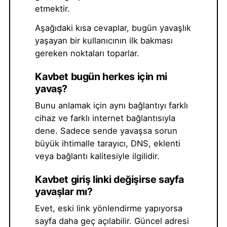
etmektir.
Aşağıdaki kısa cevaplar, bugün yavaşlık
yaşayan bir kullanıcının ilk bakması
gereken noktaları toparlar.
Kavbet bugün herkes için mi
yavaş?
Bunu anlamak için aynı bağlantıyı farklı
cihaz ve farklı internet bağlantısıyla
dene. Sadece sende yavaşsa sorun
büyük ihtimalle tarayıcı, DNS, eklenti
veya bağlantı kalitesiyle ilgilidir.
Kavbet giriş linki değişirse sayfa
yavaşlar mı?
Evet, eski link yönlendirme yapıyorsa
sayfa daha geç açılabilir. Güncel adresi