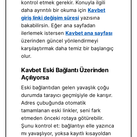
kontrol etmek gerekir. Konuyla ilgili
daha ayrıntılı bir okuma için
Kavbet
giriş linki değişim süresi
yazısına
bakabilirsin. Eğer ana sayfadan
ilerlemek istersen
Kavbet ana sayfası
üzerinden güncel yönlendirmeyi
karşılaştırmak daha temiz bir başlangıç
olur.
Kavbet Eski Bağlantı Üzerinden
Açılıyorsa
Eski bağlantıdan gelen yavaşlık çoğu
durumda tarayıcı geçmişiyle de karışır.
Adres çubuğunda otomatik
tamamlanan eski linkler, seni fark
etmeden önceki rotaya götürebilir.
Şunu kontrol et: bağlantıyı elle yazınca
mı yavaşlıyor, yoksa kayıtlı kısayoldan