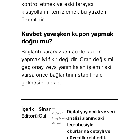
kontrol etmek ve eski tarayıcı
kısayollarını temizlemek bu yüzden
önemlidir.
Kavbet yavaşken kupon yapmak
doğru mu?
Bağlantı kararsızken acele kupon
yapmak iyi fikir değildir. Oran değişimi,
geç onay veya yarım kalan işlem riski
varsa önce bağlantının stabil hale
gelmesini bekle.
İçerik
Sinan
—
Dijital yayıncılık ve veri
Kıdemli
Editörü:
Gül
analizi alanındaki
Araştırma
Yazarı
tecrübesiyle,
okurlarına detaylı ve
güvenilir rehberlik