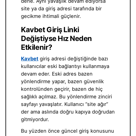
dene. Aynı yavaşlık devam ediyorsa
site ya da giriş adresi tarafında bir
gecikme ihtimali güçlenir.
Kavbet Giriş Linki
Değiştiyse Hız Neden
Etkilenir?
Kavbet
giriş adresi değiştiğinde bazı
kullanıcılar eski bağlantıyı kullanmaya
devam eder. Eski adres bazen
yönlendirme yapar, bazen güvenlik
kontrolünden geçirir, bazen de hiç
sağlıklı açılmaz. Bu yönlendirme zinciri
sayfayı yavaşlatır. Kullanıcı “site ağır”
der ama aslında doğru kapıya doğrudan
gitmiyordur.
Bu yüzden önce güncel giriş konusunu