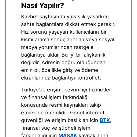
Nasıl Yapılır?
Kavbet sayfasında yavaşlık yaşarken
sahte bağlantılara dikkat etmek gerekir.
Hız sorunu yaşayan kullanıcıların bir
kısmı arama sonuçlarından veya sosyal
medya yorumlarından rastgele
bağlantıya tıklar. Bu iyi bir alışkanlık
değildir. Adresin doğru olduğundan
emin ol, özellikle giriş ve ödeme
ekranlarında bağlantıyı kontrol et.
Türkiye’de erişim, çevrim içi hizmetler
ve finansal işlem farkındalığı
konusunda resmi kaynakları takip
etmek de önemlidir. Genel internet
güvenliği ve erişim başlıkları için
BTK
,
finansal suç ve şüpheli işlem
farkındalığı için
MASAK
kaynaklarına