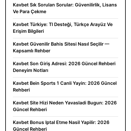
Kavbet Sık Sorulan Sorular: Güvenilirlik, Lisans
Ve Para Çekme
Kavbet Türkiye: Tl Desteği, Türkçe Arayüz Ve
Erişim Bilgileri
Kavbet Güvenilir Bahis Sitesi Nasıl Seçilir —
Kapsamlı Rehber
Kavbet Son Giriş Adresi: 2026 Güncel Rehberi
Deneyim Notları
Kavbet Bein Sports 1 Canli Yayin: 2026 Güncel
Rehberi
Kavbet Site Hizi Neden Yavasladi Bugun: 2026
Güncel Rehberi
Kavbet Bonus Iptal Etme Nasil Yapilir: 2026
Güncel Rehberi