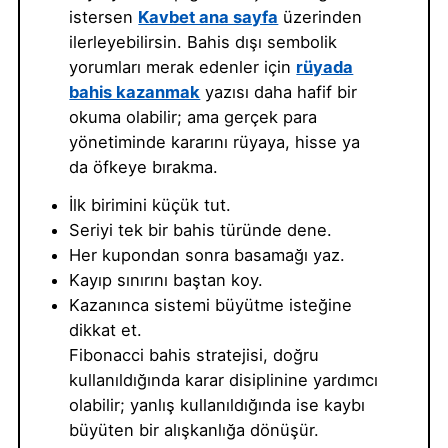
istersen
Kavbet ana sayfa
üzerinden
ilerleyebilirsin. Bahis dışı sembolik
yorumları merak edenler için
rüyada
bahis kazanmak
yazısı daha hafif bir
okuma olabilir; ama gerçek para
yönetiminde kararını rüyaya, hisse ya
da öfkeye bırakma.
İlk birimini küçük tut.
Seriyi tek bir bahis türünde dene.
Her kupondan sonra basamağı yaz.
Kayıp sınırını baştan koy.
Kazanınca sistemi büyütme isteğine
dikkat et.
Fibonacci bahis stratejisi, doğru
kullanıldığında karar disiplinine yardımcı
olabilir; yanlış kullanıldığında ise kaybı
büyüten bir alışkanlığa dönüşür.