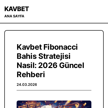
KAVBET
ANA SAYFA
Kavbet Fibonacci
Bahis Stratejisi
Nasil: 2026 Güncel
Rehberi
24.03.2026