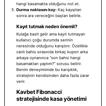
hangi basamakta olduğunu not et.
Durma noktasını koy:
Kaç kayıptan
sonra ara vereceğini baştan belirle.
Kayıt tutmak neden önemli?
Kulağa basit gelir ama kayıt tutmayan
kullanıcı çoğu durumda serinin
neresinde olduğunu karıştırır. Özellikle
canlı bahis sırasında birkaç kupon arka
arkaya oynanınca “son bahsi hangi
basamaktan yaptım?” sorusu belirir.
Benim deneyimimde bu karışıklık,
stratejinin kendisinden daha fazla zarar
verir.
Kavbet Fibonacci
stratejisinde kasa yönetimi