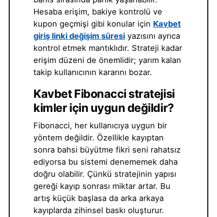
Hesaba erişim, bakiye kontrolü ve
kupon geçmişi gibi konular için
Kavbet
giriş linki değişim süresi
yazısını ayrıca
kontrol etmek mantıklıdır. Strateji kadar
erişim düzeni de önemlidir; yarım kalan
takip kullanıcının kararını bozar.
Kavbet Fibonacci stratejisi
kimler için uygun değildir?
Fibonacci, her kullanıcıya uygun bir
yöntem değildir. Özellikle kayıptan
sonra bahsi büyütme fikri seni rahatsız
ediyorsa bu sistemi denememek daha
doğru olabilir. Çünkü stratejinin yapısı
gereği kayıp sonrası miktar artar. Bu
artış küçük başlasa da arka arkaya
kayıplarda zihinsel baskı oluşturur.