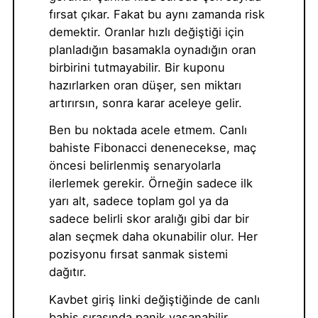
fırsat çıkar. Fakat bu aynı zamanda risk
demektir. Oranlar hızlı değiştiği için
planladığın basamakla oynadığın oran
birbirini tutmayabilir. Bir kuponu
hazırlarken oran düşer, sen miktarı
artırırsın, sonra karar aceleye gelir.
Ben bu noktada acele etmem. Canlı
bahiste Fibonacci denenecekse, maç
öncesi belirlenmiş senaryolarla
ilerlemek gerekir. Örneğin sadece ilk
yarı alt, sadece toplam gol ya da
sadece belirli skor aralığı gibi dar bir
alan seçmek daha okunabilir olur. Her
pozisyonu fırsat sanmak sistemi
dağıtır.
Kavbet giriş linki değiştiğinde de canlı
bahis sırasında panik yaşanabilir.