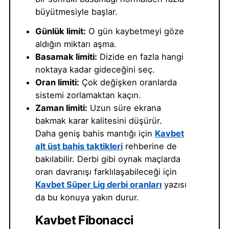
büyütmesiyle başlar.
Günlük limit:
O gün kaybetmeyi göze
aldığın miktarı aşma.
Basamak limiti:
Dizide en fazla hangi
noktaya kadar gideceğini seç.
Oran limiti:
Çok değişken oranlarda
sistemi zorlamaktan kaçın.
Zaman limiti:
Uzun süre ekrana
bakmak karar kalitesini düşürür.
Daha geniş bahis mantığı için
Kavbet
alt üst bahis taktikleri
rehberine de
bakılabilir. Derbi gibi oynak maçlarda
oran davranışı farklılaşabileceği için
Kavbet Süper Lig derbi oranları
yazısı
da bu konuya yakın durur.
Kavbet Fibonacci