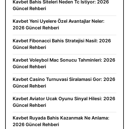
Kavbet Bahis Siteleri Neden Tc Istiyor: 2026
Güncel Rehberi
Kavbet Yeni Uyelere Özel Avantajlar Neler:
2026 Güncel Rehberi
Kavbet Fibonacci Bahis Stratejisi Nasil: 2026
Güncel Rehberi
Kavbet Voleybol Mac Sonucu Tahminleri: 2026
Güncel Rehberi
Kavbet Casino Turnuvasi Siralamasi Gor: 2026
Güncel Rehberi
Kavbet Aviator Ucak Oyunu Sinyal Hilesi: 2026
Güncel Rehberi
Kavbet Ruyada Bahis Kazanmak Ne Anlama:
2026 Güncel Rehberi