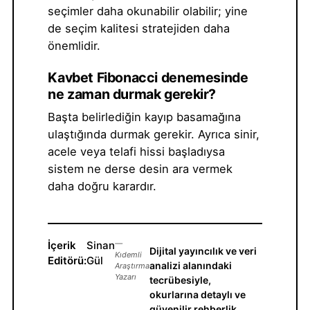
seçimler daha okunabilir olabilir; yine
de seçim kalitesi stratejiden daha
önemlidir.
Kavbet Fibonacci denemesinde
ne zaman durmak gerekir?
Başta belirlediğin kayıp basamağına
ulaştığında durmak gerekir. Ayrıca sinir,
acele veya telafi hissi başladıysa
sistem ne derse desin ara vermek
daha doğru karardır.
İçerik
Sinan
—
Dijital yayıncılık ve veri
Kıdemli
Editörü:
Gül
analizi alanındaki
Araştırma
Yazarı
tecrübesiyle,
okurlarına detaylı ve
güvenilir rehberlik