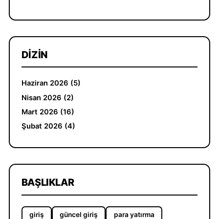
DIZIN
Haziran 2026 (5)
Nisan 2026 (2)
Mart 2026 (16)
Şubat 2026 (4)
BAŞLIKLAR
giriş
güncel giriş
para yatırma