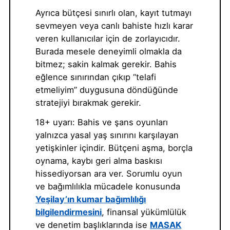
Ayrıca bütçesi sınırlı olan, kayıt tutmayı
sevmeyen veya canlı bahiste hızlı karar
veren kullanıcılar için de zorlayıcıdır.
Burada mesele deneyimli olmakla da
bitmez; sakin kalmak gerekir. Bahis
eğlence sınırından çıkıp “telafi
etmeliyim” duygusuna döndüğünde
stratejiyi bırakmak gerekir.
18+ uyarı: Bahis ve şans oyunları
yalnızca yasal yaş sınırını karşılayan
yetişkinler içindir. Bütçeni aşma, borçla
oynama, kaybı geri alma baskısı
hissediyorsan ara ver. Sorumlu oyun
ve bağımlılıkla mücadele konusunda
Yeşilay’ın kumar bağımlılığı
bilgilendirmesini
, finansal yükümlülük
ve denetim başlıklarında ise
MASAK