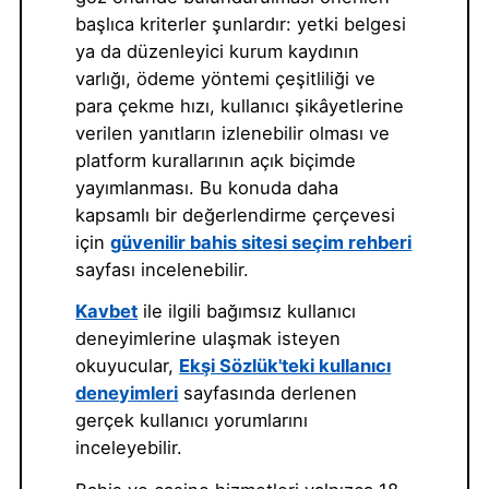
başlıca kriterler şunlardır: yetki belgesi
ya da düzenleyici kurum kaydının
varlığı, ödeme yöntemi çeşitliliği ve
para çekme hızı, kullanıcı şikâyetlerine
verilen yanıtların izlenebilir olması ve
platform kurallarının açık biçimde
yayımlanması. Bu konuda daha
kapsamlı bir değerlendirme çerçevesi
için
güvenilir bahis sitesi seçim rehberi
sayfası incelenebilir.
Kavbet
ile ilgili bağımsız kullanıcı
deneyimlerine ulaşmak isteyen
okuyucular,
Ekşi Sözlük'teki kullanıcı
deneyimleri
sayfasında derlenen
gerçek kullanıcı yorumlarını
inceleyebilir.