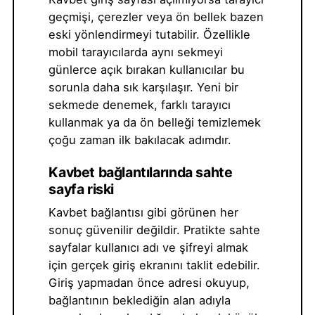
geçmişi, çerezler veya ön bellek bazen
eski yönlendirmeyi tutabilir. Özellikle
mobil tarayıcılarda aynı sekmeyi
günlerce açık bırakan kullanıcılar bu
sorunla daha sık karşılaşır. Yeni bir
sekmede denemek, farklı tarayıcı
kullanmak ya da ön belleği temizlemek
çoğu zaman ilk bakılacak adımdır.
Kavbet bağlantılarında sahte
sayfa riski
Kavbet bağlantısı gibi görünen her
sonuç güvenilir değildir. Pratikte sahte
sayfalar kullanıcı adı ve şifreyi almak
için gerçek giriş ekranını taklit edebilir.
Giriş yapmadan önce adresi okuyup,
bağlantının beklediğin alan adıyla