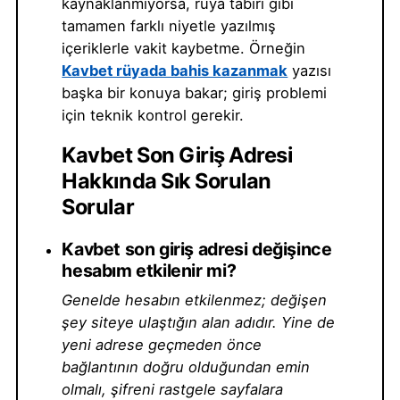
kaynaklanmıyorsa, rüya tabiri gibi
tamamen farklı niyetle yazılmış
içeriklerle vakit kaybetme. Örneğin
Kavbet rüyada bahis kazanmak
yazısı
başka bir konuya bakar; giriş problemi
için teknik kontrol gerekir.
Kavbet Son Giriş Adresi
Hakkında Sık Sorulan
Sorular
Kavbet son giriş adresi değişince
hesabım etkilenir mi?
Genelde hesabın etkilenmez; değişen
şey siteye ulaştığın alan adıdır. Yine de
yeni adrese geçmeden önce
bağlantının doğru olduğundan emin
olmalı, şifreni rastgele sayfalara