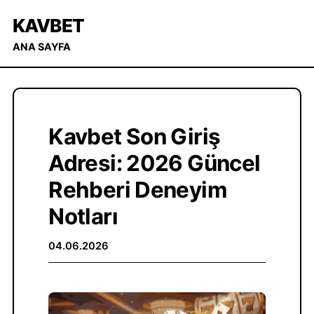
KAVBET
ANA SAYFA
Kavbet Son Giriş
Adresi: 2026 Güncel
Rehberi Deneyim
Notları
04.06.2026