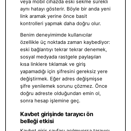
veya mobil cihazda eski sekme sürekli
aynı hatayı gösterir. Böyle bir anda yeni
link aramak yerine önce basit
kontrolleri yapmak daha doğru olur.
Benim deneyimimde kullanıcılar
özellikle üç noktada zaman kaybediyor:
eski bağlantıyı tekrar tekrar denemek,
sosyal medyada rastgele paylaşılan
kısa linklere tıklamak ve giriş
yapamadığı için şifresini gereksiz yere
değiştirmek. Eğer adres değişmişse
şifre yenilemek sorunu çözmez. Önce
doğru adreste olduğundan emin ol,
sonra hesap işlemine geç.
Kavbet girişinde tarayıcı ön
belleği etkisi
Kavbet giriş sayfası açılmıyorsa tarayıcı