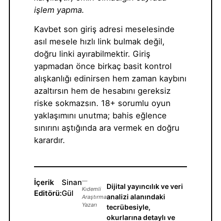
işlem yapma.
Kavbet son giriş adresi meselesinde
asıl mesele hızlı link bulmak değil,
doğru linki ayırabilmektir. Giriş
yapmadan önce birkaç basit kontrol
alışkanlığı edinirsen hem zaman kaybını
azaltırsın hem de hesabını gereksiz
riske sokmazsın. 18+ sorumlu oyun
yaklaşımını unutma; bahis eğlence
sınırını aştığında ara vermek en doğru
karardır.
İçerik
Sinan
—
Dijital yayıncılık ve veri
Kıdemli
Editörü:
Gül
analizi alanındaki
Araştırma
Yazarı
tecrübesiyle,
okurlarına detaylı ve