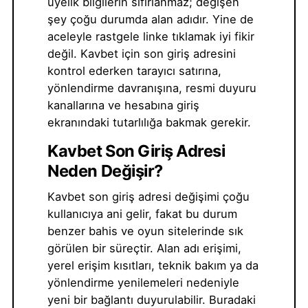
üyelik bilgilerin sıfırlanmaz; değişen
şey çoğu durumda alan adıdır. Yine de
aceleyle rastgele linke tıklamak iyi fikir
değil. Kavbet için son giriş adresini
kontrol ederken tarayıcı satırına,
yönlendirme davranışına, resmi duyuru
kanallarına ve hesabına giriş
ekranındaki tutarlılığa bakmak gerekir.
Kavbet Son Giriş Adresi
Neden Değişir?
Kavbet son giriş adresi değişimi çoğu
kullanıcıya ani gelir, fakat bu durum
benzer bahis ve oyun sitelerinde sık
görülen bir süreçtir. Alan adı erişimi,
yerel erişim kısıtları, teknik bakım ya da
yönlendirme yenilemeleri nedeniyle
yeni bir bağlantı duyurulabilir. Buradaki