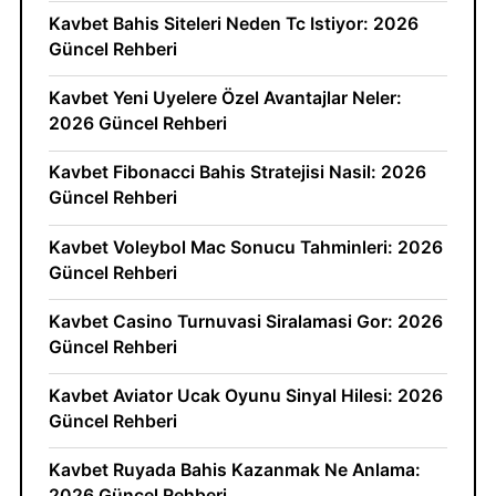
Kavbet Bahis Siteleri Neden Tc Istiyor: 2026
Güncel Rehberi
Kavbet Yeni Uyelere Özel Avantajlar Neler:
2026 Güncel Rehberi
Kavbet Fibonacci Bahis Stratejisi Nasil: 2026
Güncel Rehberi
Kavbet Voleybol Mac Sonucu Tahminleri: 2026
Güncel Rehberi
Kavbet Casino Turnuvasi Siralamasi Gor: 2026
Güncel Rehberi
Kavbet Aviator Ucak Oyunu Sinyal Hilesi: 2026
Güncel Rehberi
Kavbet Ruyada Bahis Kazanmak Ne Anlama:
2026 Güncel Rehberi