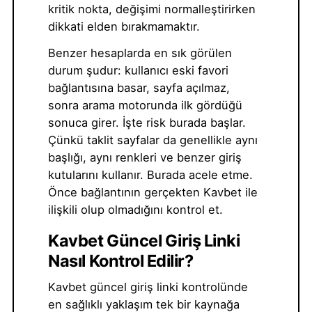
kritik nokta, değişimi normalleştirirken
dikkati elden bırakmamaktır.
Benzer hesaplarda en sık görülen
durum şudur: kullanıcı eski favori
bağlantısına basar, sayfa açılmaz,
sonra arama motorunda ilk gördüğü
sonuca girer. İşte risk burada başlar.
Çünkü taklit sayfalar da genellikle aynı
başlığı, aynı renkleri ve benzer giriş
kutularını kullanır. Burada acele etme.
Önce bağlantının gerçekten Kavbet ile
ilişkili olup olmadığını kontrol et.
Kavbet Güncel Giriş Linki
Nasıl Kontrol Edilir?
Kavbet güncel giriş linki kontrolünde
en sağlıklı yaklaşım tek bir kaynağa