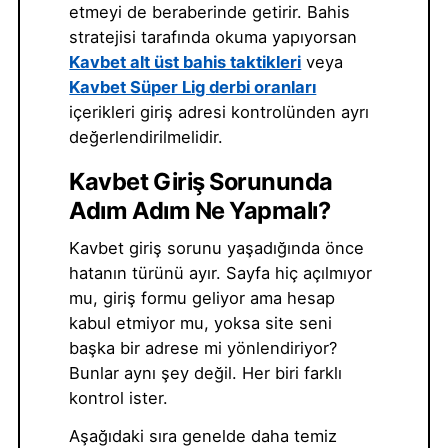
etmeyi de beraberinde getirir. Bahis
stratejisi tarafında okuma yapıyorsan
Kavbet alt üst bahis taktikleri
veya
Kavbet Süper Lig derbi oranları
içerikleri giriş adresi kontrolünden ayrı
değerlendirilmelidir.
Kavbet Giriş Sorununda
Adım Adım Ne Yapmalı?
Kavbet giriş sorunu yaşadığında önce
hatanın türünü ayır. Sayfa hiç açılmıyor
mu, giriş formu geliyor ama hesap
kabul etmiyor mu, yoksa site seni
başka bir adrese mi yönlendiriyor?
Bunlar aynı şey değil. Her biri farklı
kontrol ister.
Aşağıdaki sıra genelde daha temiz