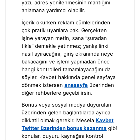
yazı, adres yenilenmesinin mantığını
anlamana yardımcı olabilir.
İçerik okurken reklam cümlelerinden
çok pratik uyarılara bak. Gerçekten
işine yarayan metin, sana “şuradan
tıkla” demekle yetinmez; yanlış linki
nasıl ayıracağını, giriş ekranında neye
bakacağını ve işlem yapmadan önce
hangi kontrolleri tamamlayacağını da
söyler. Kavbet hakkında genel sayfaya
dönmek istersen
anasayfa
üzerinden
diğer rehberlere geçebilirsin.
Bonus veya sosyal medya duyuruları
üzerinden gelen bağlantılarda ayrıca
dikkatli olmak gerekir. Mesela
Kavbet
Twitter üzerinden bonus kazanma
gibi
konular, duyuru kaynağını kontrol