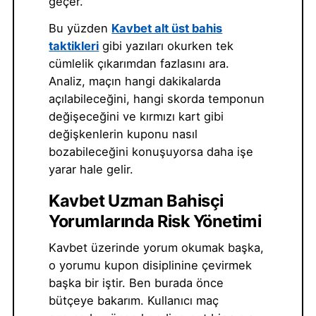
geçer.
Bu yüzden
Kavbet alt üst bahis
taktikleri
gibi yazıları okurken tek
cümlelik çıkarımdan fazlasını ara.
Analiz, maçın hangi dakikalarda
açılabileceğini, hangi skorda temponun
değişeceğini ve kırmızı kart gibi
değişkenlerin kuponu nasıl
bozabileceğini konuşuyorsa daha işe
yarar hale gelir.
Kavbet Uzman Bahisçi
Yorumlarında Risk Yönetimi
Kavbet üzerinde yorum okumak başka,
o yorumu kupon disiplinine çevirmek
başka bir iştir. Ben burada önce
bütçeye bakarım. Kullanıcı maç