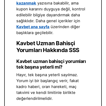
kazanmak
yazısına bakabilir, ama
kupon kararını duyguya değil, kontrol
edilebilir bilgiye dayandırmak daha
sağlıklıdır. Daha genel içerikler için
Kavbet ana sayfa
üzerinden diğer
başlıklara geçilebilir.
Kavbet Uzman Bahisçi
Yorumları Hakkında SSS
Kavbet uzman bahisçi yorumları
tek başına yeterli mi?
Hayır, tek başına yeterli sayılmaz.
Yorum iyi bir başlangıç verir, fakat
kadro haberi, oran hareketi, maç
takvimi ve kendi limitinle birlikte
değerlendirilmelidir.