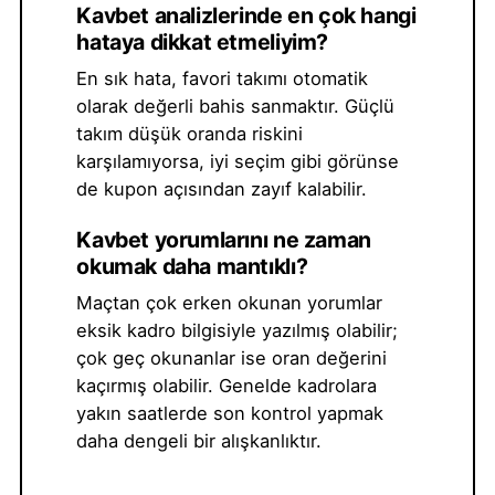
Kavbet analizlerinde en çok hangi
hataya dikkat etmeliyim?
En sık hata, favori takımı otomatik
olarak değerli bahis sanmaktır. Güçlü
takım düşük oranda riskini
karşılamıyorsa, iyi seçim gibi görünse
de kupon açısından zayıf kalabilir.
Kavbet yorumlarını ne zaman
okumak daha mantıklı?
Maçtan çok erken okunan yorumlar
eksik kadro bilgisiyle yazılmış olabilir;
çok geç okunanlar ise oran değerini
kaçırmış olabilir. Genelde kadrolara
yakın saatlerde son kontrol yapmak
daha dengeli bir alışkanlıktır.