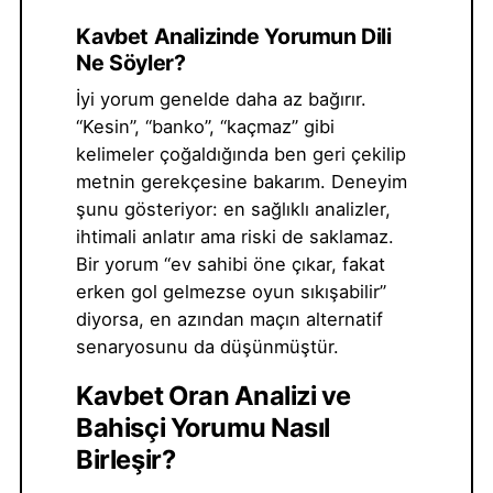
Kavbet Analizinde Yorumun Dili
Ne Söyler?
İyi yorum genelde daha az bağırır.
“Kesin”, “banko”, “kaçmaz” gibi
kelimeler çoğaldığında ben geri çekilip
metnin gerekçesine bakarım. Deneyim
şunu gösteriyor: en sağlıklı analizler,
ihtimali anlatır ama riski de saklamaz.
Bir yorum “ev sahibi öne çıkar, fakat
erken gol gelmezse oyun sıkışabilir”
diyorsa, en azından maçın alternatif
senaryosunu da düşünmüştür.
Kavbet Oran Analizi ve
Bahisçi Yorumu Nasıl
Birleşir?