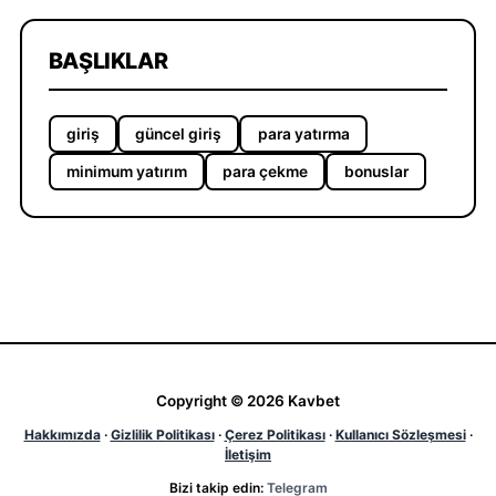
BAŞLIKLAR
giriş
güncel giriş
para yatırma
minimum yatırım
para çekme
bonuslar
Copyright © 2026 Kavbet
Hakkımızda
·
Gizlilik Politikası
·
Çerez Politikası
·
Kullanıcı Sözleşmesi
·
İletişim
Bizi takip edin:
Telegram