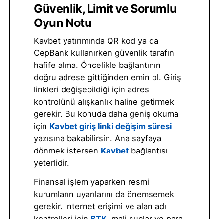
Güvenlik, Limit ve Sorumlu
Oyun Notu
Kavbet yatırımında QR kod ya da
CepBank kullanırken güvenlik tarafını
hafife alma. Öncelikle bağlantının
doğru adrese gittiğinden emin ol. Giriş
linkleri değişebildiği için adres
kontrolünü alışkanlık haline getirmek
gerekir. Bu konuda daha geniş okuma
için
Kavbet giriş linki değişim süresi
yazısına bakabilirsin. Ana sayfaya
dönmek istersen
Kavbet
bağlantısı
yeterlidir.
Finansal işlem yaparken resmi
kurumların uyarılarını da önemsemek
gerekir. İnternet erişimi ve alan adı
kontrolleri için
BTK
, mali suçlar ve para