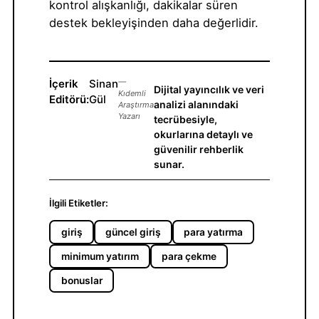
kontrol alışkanlığı, dakikalar süren
destek bekleyişinden daha değerlidir.
İçerik
Sinan
—
Dijital yayıncılık ve veri
Kıdemli
Editörü:
Gül
analizi alanındaki
Araştırma
Yazarı
tecrübesiyle,
okurlarına detaylı ve
güvenilir rehberlik
sunar.
İlgili Etiketler:
giriş
güncel giriş
para yatırma
minimum yatırım
para çekme
bonuslar