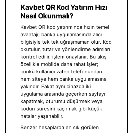
Kavbet QR Kod Yatırım Hızı
Nasıl Okunmalı?
Kavbet QR kod yatırımında hızın temel
avantajı, banka uygulamasında alıcı
bilgisiyle tek tek uğraşmaman olur. Kod
okutulur, tutar ve yönlendirme adımları
kontrol edilir, işlem onaylanır. Bu akış
özellikle mobilde daha rahat işler;
çünkü kullanıcı zaten telefonundan
hem siteye hem banka uygulamasına
yakındır. Fakat aynı cihazda iki
uygulama arasında geçerken sayfayı
kapatmak, oturumu düşürmek veya
kodun süresini kaçırmak gibi küçük
hatalar yaşanabilir.
Benzer hesaplarda en sık görülen