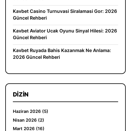
Kavbet Casino Turnuvasi Siralamasi Gor: 2026
Güncel Rehberi
Kavbet Aviator Ucak Oyunu Sinyal Hilesi: 2026
Güncel Rehberi
Kavbet Ruyada Bahis Kazanmak Ne Anlama:
2026 Güncel Rehberi
DIZIN
Haziran 2026 (5)
Nisan 2026 (2)
Mart 2026 (16)