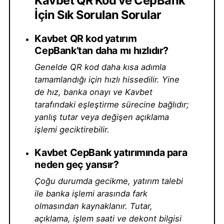
Kavbet QR Kod ve CepBank
İçin Sık Sorulan Sorular
Kavbet QR kod yatırım
CepBank’tan daha mı hızlıdır?
Genelde QR kod daha kısa adımla
tamamlandığı için hızlı hissedilir. Yine
de hız, banka onayı ve Kavbet
tarafındaki eşleştirme sürecine bağlıdır;
yanlış tutar veya değişen açıklama
işlemi geciktirebilir.
Kavbet CepBank yatırımında para
neden geç yansır?
Çoğu durumda gecikme, yatırım talebi
ile banka işlemi arasında fark
olmasından kaynaklanır. Tutar,
açıklama, işlem saati ve dekont bilgisi