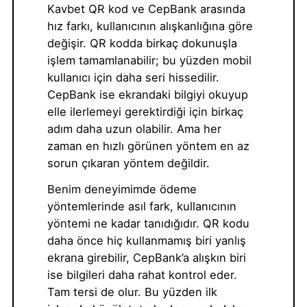
Kavbet QR kod ve CepBank arasında
hız farkı, kullanıcının alışkanlığına göre
değişir. QR kodda birkaç dokunuşla
işlem tamamlanabilir; bu yüzden mobil
kullanıcı için daha seri hissedilir.
CepBank ise ekrandaki bilgiyi okuyup
elle ilerlemeyi gerektirdiği için birkaç
adım daha uzun olabilir. Ama her
zaman en hızlı görünen yöntem en az
sorun çıkaran yöntem değildir.
Benim deneyimimde ödeme
yöntemlerinde asıl fark, kullanıcının
yöntemi ne kadar tanıdığıdır. QR kodu
daha önce hiç kullanmamış biri yanlış
ekrana girebilir, CepBank’a alışkın biri
ise bilgileri daha rahat kontrol eder.
Tam tersi de olur. Bu yüzden ilk