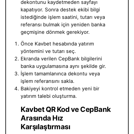
dekontunu kaydetmeden sayfayı
kapatıyor. Sonra destek ekibi bilgi
istediğinde işlem saatini, tutarı veya
referansı bulmak için yeniden banka
geçmişine dönmek gerekiyor.
Önce Kavbet hesabında yatırım
yöntemini ve tutarı seç.
Ekranda verilen CepBank bilgilerini
banka uygulamasına aynı şekilde gir.
İşlem tamamlanınca dekontu veya
işlem referansını sakla.
Bakiyeyi kontrol etmeden yeni bir
yatırım talebi oluşturma.
Kavbet QR Kod ve CepBank
Arasında Hız
Karşılaştırması