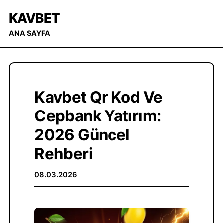
KAVBET
ANA SAYFA
Kavbet Qr Kod Ve
Cepbank Yatırım:
2026 Güncel
Rehberi
08.03.2026