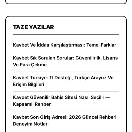
TAZE YAZILAR
Kavbet Ve İddaa Karşılaştırması: Temel Farklar
Kavbet Sık Sorulan Sorular: Güvenilirlik, Lisans
Ve Para Çekme
Kavbet Türkiye: Tl Desteği, Türkçe Arayüz Ve
Erişim Bilgileri
Kavbet Güvenilir Bahis Sitesi Nasıl Seçilir —
Kapsamlı Rehber
Kavbet Son Giriş Adresi: 2026 Güncel Rehberi
Deneyim Notları