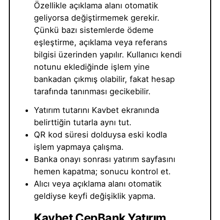
Özellikle açıklama alanı otomatik
geliyorsa değiştirmemek gerekir.
Çünkü bazı sistemlerde ödeme
eşleştirme, açıklama veya referans
bilgisi üzerinden yapılır. Kullanıcı kendi
notunu eklediğinde işlem yine
bankadan çıkmış olabilir, fakat hesap
tarafında tanınması gecikebilir.
Yatırım tutarını Kavbet ekranında
belirttiğin tutarla aynı tut.
QR kod süresi dolduysa eski kodla
işlem yapmaya çalışma.
Banka onayı sonrası yatırım sayfasını
hemen kapatma; sonucu kontrol et.
Alıcı veya açıklama alanı otomatik
geldiyse keyfi değişiklik yapma.
Kavbet CepBank Yatırım