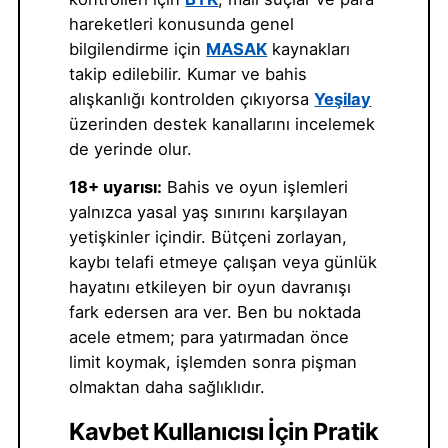
hareketleri konusunda genel
bilgilendirme için
MASAK
kaynakları
takip edilebilir. Kumar ve bahis
alışkanlığı kontrolden çıkıyorsa
Yeşilay
üzerinden destek kanallarını incelemek
de yerinde olur.
18+ uyarısı:
Bahis ve oyun işlemleri
yalnızca yasal yaş sınırını karşılayan
yetişkinler içindir. Bütçeni zorlayan,
kaybı telafi etmeye çalışan veya günlük
hayatını etkileyen bir oyun davranışı
fark edersen ara ver. Ben bu noktada
acele etmem; para yatırmadan önce
limit koymak, işlemden sonra pişman
olmaktan daha sağlıklıdır.
Kavbet Kullanıcısı İçin Pratik